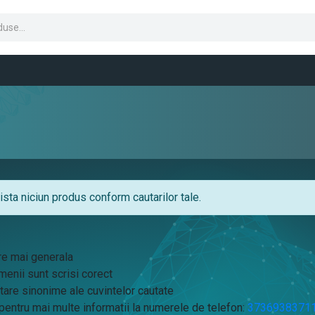
sta niciun produs conform cautarilor tale.
re mai generala
menii sunt scrisi corect
tare sinonime ale cuvintelor cautate
entru mai multe informatii la numerele de telefon:
3736938371