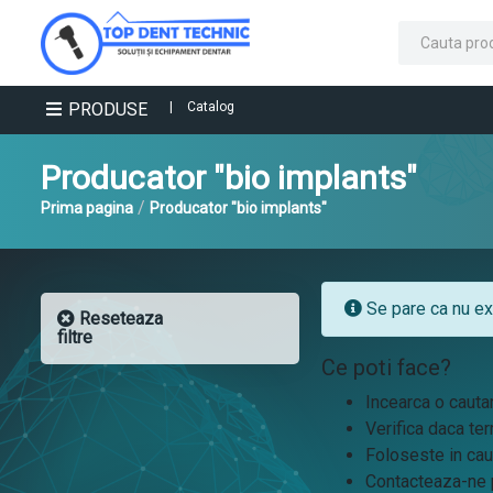
PRODUSE
|
Catalog
Producator "bio implants"
/
Prima pagina
Producator "bio implants"
Se pare ca nu exi
Reseteaza
filtre
Ce poti face?
Incearca o cauta
Verifica daca ter
Foloseste in cau
Contacteaza-ne p