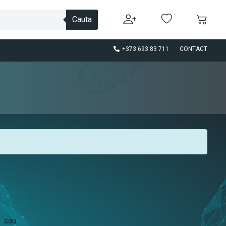
Cauta
+373 693 83 711
CONTACT
1
sau