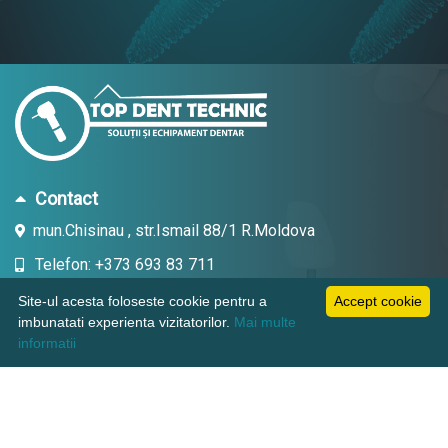
Contact
mun.Chisinau , str.Ismail 88/1 R.Moldova
Telefon: +373 693 83 711
Email: topdent.technic@gmail.com
Site-ul acesta foloseste cookie pentru a
Accept cookie
imbunatati experienta vizitatorilor.
Mai multe
informatii
Informatii
Pagini utile