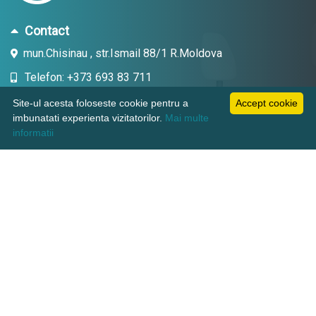
Contact
mun.Chisinau , str.Ismail 88/1 R.Moldova
Telefon: +373 693 83 711
Email: topdent.technic@gmail.com
Site-ul acesta foloseste cookie pentru a
Accept cookie
imbunatati experienta vizitatorilor.
Mai multe
informatii
Informatii
Pagini utile
Suport clienti
KAMADENT TECHNIC SRL, CUI: 1018600003380