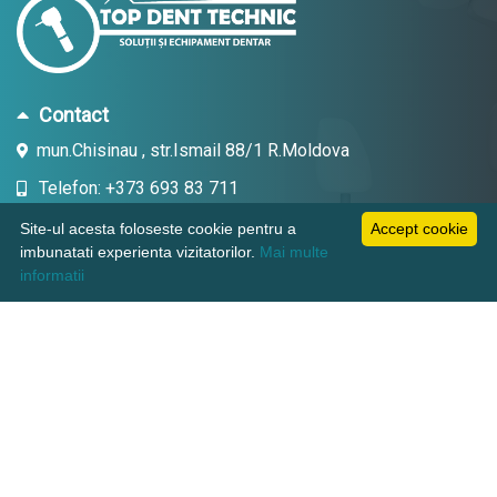
Contact
mun.Chisinau , str.Ismail 88/1 R.Moldova
Telefon: +373 693 83 711
Email: topdent.technic@gmail.com
Site-ul acesta foloseste cookie pentru a
Accept cookie
imbunatati experienta vizitatorilor.
Mai multe
informatii
Informatii
Pagini utile
Suport clienti