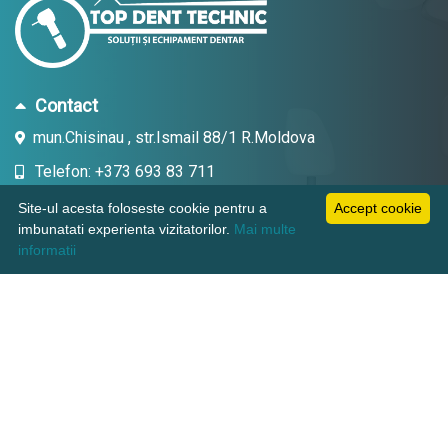
Contact
mun.Chisinau , str.Ismail 88/1 R.Moldova
Telefon: +373 693 83 711
Email: topdent.technic@gmail.com
Site-ul acesta foloseste cookie pentru a
Accept cookie
imbunatati experienta vizitatorilor.
Mai multe
informatii
Informatii
Pagini utile
Suport clienti