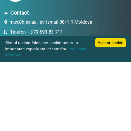
Contact
mun.Chisinau , str.Ismail 88/1 R.Moldova
Telefon: +373 693 83 711
Email: topdent.technic@gmail.com
Site-ul acesta foloseste cookie pentru a
Accept cookie
imbunatati experienta vizitatorilor.
Mai multe
informatii
Informatii
Pagini utile
Suport clienti
KAMADENT TECHNIC SRL, CUI: 1018600003380