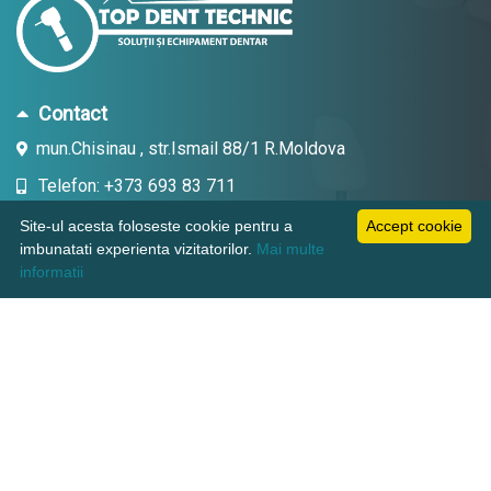
Contact
mun.Chisinau , str.Ismail 88/1 R.Moldova
Telefon: +373 693 83 711
Email: topdent.technic@gmail.com
Site-ul acesta foloseste cookie pentru a
Accept cookie
imbunatati experienta vizitatorilor.
Mai multe
informatii
Informatii
Pagini utile
Suport clienti