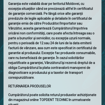
Garanția este valabilă doar pe teritoriul Moldovei, cu
excepția situațiilor când se precizează altfel în certificatul
de garanție comercială. Pe lângă orice alte garanții
prevăzute de legile aplicabile și detaliate în certificatul de
garanție emis de către Producător/Importator sau
Vânzător, acesta garantează Cumpărătorul împotriva
oricărei non conformități, care poate afecta întreaga sau o
parte a bunurilor și serviciilor, cu excepția uzurii normale,
pentru o perioadă de 12 sau 24 de luni de la data emiterii
facturii de vânzare, asa cum este specificat in certificatul de
garantie al produsului. Excepție fac produsele consumabile,
care nu beneficiază de garanție. În cazul solicitărilor
nejustificate a garanției, Vânzătorul își rezervă dreptul de a
obliga Cumpărătorul la plata contravalorii manoperei de
diagnosticare a produsului și a taxelor de transport
corespunzătoare.
RETURNAREA PRODUSELOR
Cumpărătorul poate solicita returul produselor achiziţionate
din magazinul online TOPDENT TECHNIC în urmatoarele
situaţii: