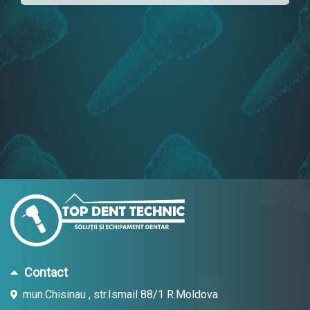
Contact
mun.Chisinau , str.Ismail 88/1 R.Moldova