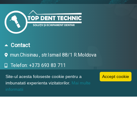
Contact
mun.Chisinau , str.Ismail 88/1 R.Moldova
Telefon: +373 693 83 711
Email: topdent.technic@gmail.com
Site-ul acesta foloseste cookie pentru a
Accept cookie
imbunatati experienta vizitatorilor.
Mai multe
informatii
Informatii
Pagini utile
Suport clienti