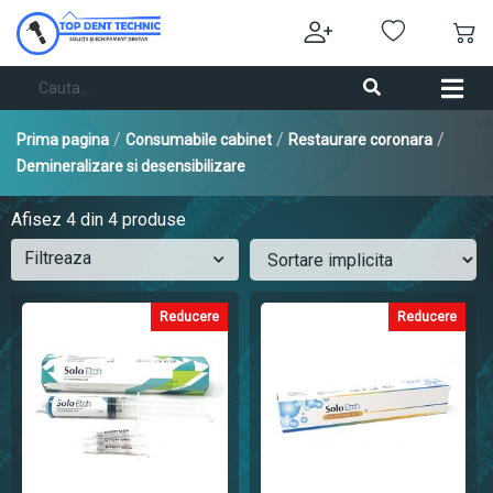
/
/
/
Prima pagina
Consumabile cabinet
Restaurare coronara
Demineralizare si desensibilizare
Afisez
4
din 4 produse
Filtreaza
Reducere
Reducere