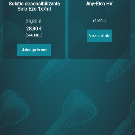
Solutie desensibilizanta
Any-Etch HV
Solo Eze 1x7ml
29,80 €
(0 MDL)
28,30 €
(566 MDL)
Vezi detalii
Adauga in cos