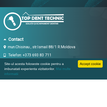
Contact
mun.Chisinau , str.Ismail 88/1 R.Moldova
Telefon: +373 693 83 711
Email: topdent.technic@gmail.com
Site-ul acesta foloseste cookie pentru a
Accept cookie
imbunatati experienta vizitatorilor.
Mai multe
informatii
Informatii
Pagini utile
Suport clienti