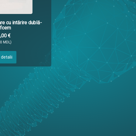
re cu intărire dublă-
lfcem
,00 €
20 MDL)
 detalii