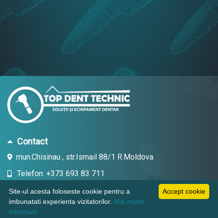
Contact
mun.Chisinau , str.Ismail 88/1 R.Moldova
Telefon: +373 693 83 711
Email: topdent.technic@gmail.com
Site-ul acesta foloseste cookie pentru a
Accept cookie
imbunatati experienta vizitatorilor.
Mai multe
informatii