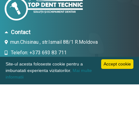
Contact
mun.Chisinau , str.Ismail 88/1 R.Moldova
Telefon: +373 693 83 711
Email: topdent.technic@gmail.com
Site-ul acesta foloseste cookie pentru a
Accept cookie
imbunatati experienta vizitatorilor.
Mai multe
informatii
Informatii
Pagini utile
Suport clienti