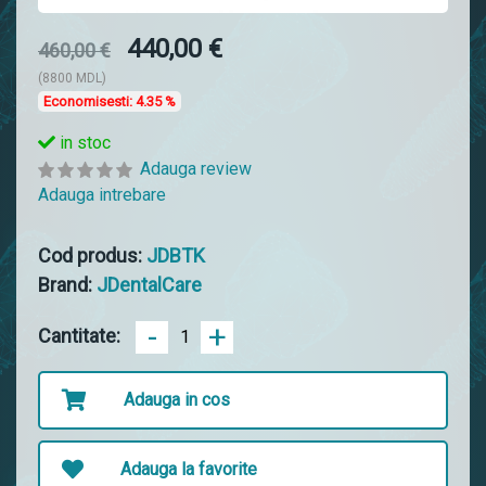
440,00 €
460,00 €
(8800 MDL)
Economisesti:
4.35 %
in stoc
Adauga review
Adauga intrebare
Cod produs:
JDBTK
Brand:
JDentalCare
-
+
Cantitate:
Adauga in cos
Adauga la favorite