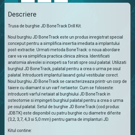
Descriere
Trusa de burghie JD BoneTrack Drill Kit.
Noul burghiu JD BoneTrack este un produs inregistrat special
conceput pentru a simplifica insertia imediata a implantului
post-extractie. Urmati metoda BoneTrack: o noua abordare
care va va simplifica practica clinica zilnica. Identificati
anatomia alveolei si incepeti sa forati spre osul palatal. Utilizati
burghiul JD BoneTrack, palatal pentru a crea o urma pe osul
palatal. Introduceti implantul lasand golul vestibular corect.
Noul burghiu JD BoneTrack se caracterizeaza printr-un corp de
taiere cu diamant si un varf netaietor. Cum se foloseste:
introduceti varful netaiat al burghiului JD BoneTrack in
osteotomie si impingeti burghiul palatal pentru a crea o urma
pe osul palatal. Setul de burghie JD BoneTrack (cod produs:
JDBTK) este disponibil cu patru burghie cu diametre diferite
(3,2, 3,7, 4,3 si 5,0 mm) pentru gama de implanturi JD.
Kitul contine: