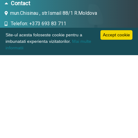
Contact
mun.Chisinau , str.Ismail 88/1 R.Moldova
Telefon: +373 693 83 711
Email: topdent.technic@gmail.com
Site-ul acesta foloseste cookie pentru a
Accept cookie
imbunatati experienta vizitatorilor.
Mai multe
informatii
Informatii
Pagini utile
Suport clienti
KAMADENT TECHNIC SRL, CUI: 1018600003380
WWW.TOPDENT-TECHNIC.MD
SOLUTII CHIRURGICALE COMPLETE