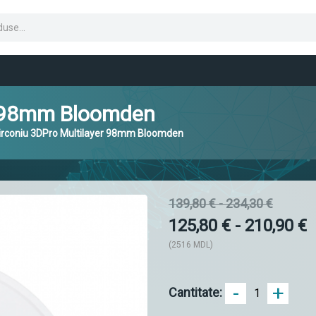
er 98mm Bloomden
zirconiu 3DPro Multilayer 98mm Bloomden
139,80 € - 234,30 €
125,80 € - 210,90 €
(2516 MDL)
-
+
Cantitate: