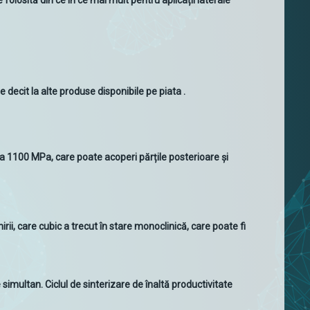
olosită din ce în ce mai mult pentru aplicații laterale
e decit la alte produse disponibile pe piata .
a 1100 MPa, care poate acoperi părțile posterioare și
i, care cubic a trecut în stare monoclinică, care poate fi
 simultan. Ciclul de sinterizare de înaltă productivitate