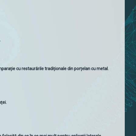
.
arație cu restaurările tradiționale din porțelan cu metal.
ței.