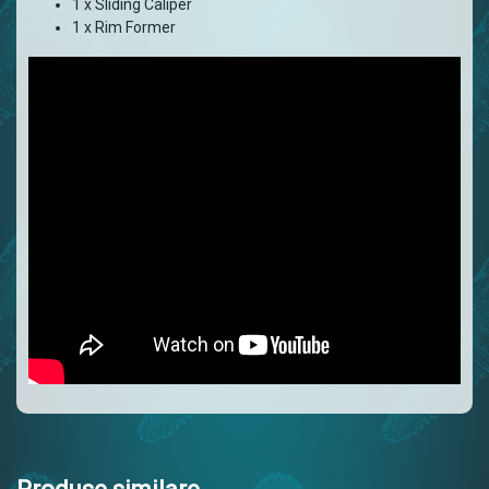
1 x Sliding Caliper
1 x Rim Former