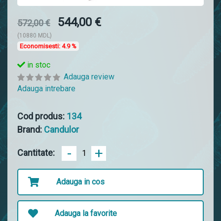
544,00 €
572,00 €
(10880 MDL)
Economisesti:
4.9 %
in stoc
Adauga review
Adauga intrebare
Cod produs:
134
Brand:
Candulor
-
+
Cantitate:
Adauga in cos
Adauga la favorite